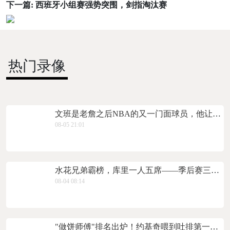
下一篇:
西班牙小组赛强势突围，剑指淘汰赛
热门录像
文班是老詹之后NBA的又一门面球员，他让NBA更加国际化
08-05 21:01
水花兄弟霸榜，库里一人五席——季后赛三分投射的“天花板”长这样
08-04 08:14
"做饼师傅"排名出炉！约基奇喂到吐排第一，东契奇哈登双双上榜，76人这笔账得好好算