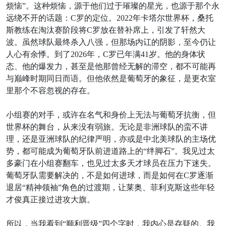
烦恼”。这种烦恼，源于他们过于璀璨的星光，也源于那个永
远绕不开的话题：C罗的定位。2022年卡塔尔世界杯，桑托
斯教练在淘汰赛阶段将C罗放在替补席上，引发了轩然大
波。虽然球队最终杀入八强，但那场内讧的阴影，至今仍让
人心有余悸。到了2026年，C罗已年满41岁。他的身体状
态、他的爆发力，甚至是他那曾经无解的滞空，都不可能再
与巅峰时期同日而语。但他依然是葡萄牙的象征，是更衣室
里那个不容忽视的存在。
小组赛的对手，或许在名气和身价上无法与葡萄牙抗衡，但
世界杯的舞台，从来没有弱旅。无论是非洲球队的蛮不讲
理，还是亚洲球队的纪律严明，亦或是中北美球队的主场优
势，都可能成为葡萄牙队前进道路上的“绊脚石”。我见过太
多豪门在小组赛翻车，也见过太多天才球员在压力下迷失。
葡萄牙队需要解决的，不是如何进球，而是如何在C罗逐渐
退居“精神领袖”角色的过渡期，让莱奥、菲利克斯这些年轻
才俊真正接过进攻大旗。
所以，当我看到“顺利晋级”四个字时，我内心是存疑的。我