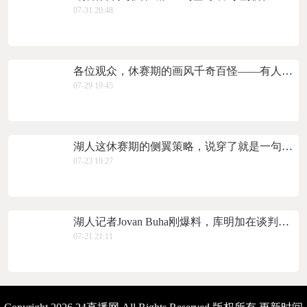
07-31 20:48
各位观众，休赛期的画风千奇百怪——有人在训练馆挥汗如雨，有人在交易流言里若隐若现，而吉米·巴特勒选择了第三种
07-29 19:45
湖人这休赛期的侧翼策略，说穿了就是一句话：疯狂囤货，刮出一张算一张。 而最终成型的这套“侧翼人海
07-23 19:27
湖人记者Jovan Buha刚爆料，库明加在谈判中坚持索要年均2000万美元的合同，而湖人只愿意出到1000万左右
07-21 21:11