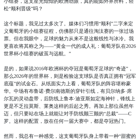
小组赛，这支星光熠熠的欧洲劲旅，真的能如外界所料，轻
松“顺利晋级”吗？
这个标题，我见过太多次了。媒体们习惯用“顺利”二字来定
义葡萄牙的小组赛征程，仿佛那只是通往淘汰赛的一张过场
票。但在我眼中，足球的魅力从来不是这般线性与冰冷。我
更喜欢将其称之为——“黄金一代的成人礼：葡萄牙队在2026
世界杯小组赛的破茧与远航。”
是的，如果说2016年欧洲杯的夺冠是葡萄牙足球的“奇迹”，
那么2026年的世界杯，则是检验这支球队是否真正拥有“冠军
底蕴”的试金石。从纸面实力上看，葡萄牙队的阵容堪称豪
华。中场有布鲁诺·费尔南德斯的穿针引线，有贝尔纳多·席
尔瓦的灵动盘带，后防线上鲁本·迪亚斯如定海神针，锋线上
更是不乏拉莫斯、莱奥这样的后起之秀。再加上那位虽然年
迈，但只要站在场上就能让对手防线颤三颤的“总裁”——C
罗。这样的配置，放在任何一届大赛中，都是夺冠热门。
然而，我总有一种感觉，这支葡萄牙队身上带着一种“甜蜜的