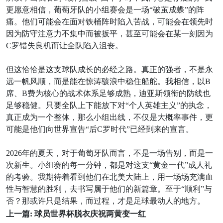
更愿意相信，葡萄牙队的小组赛会是一场“破茧成蝶”的阵
痛。他们可能会在面对铁桶阵时陷入苦战，可能会在领先时
因为防守注意力不集中而被扳平，甚至可能会在某一刻因为
C罗错失良机而让全队陷入沮丧。
但这恰恰是这支球队成长的必经之路。真正的强者，不是永
远一帆风顺，而是能在惊涛骇浪中稳住船舵。我相信，以B
席、B费为核心的战术体系足够成熟，迪亚斯领衔的防线也
足够稳健。只要全队上下能放下对“个人英雄主义”的执念，
真正成为一个整体，那么小组出线，不仅是大概率事件，更
可能是他们向世界宣告“后C罗时代”已经到来的宣言。
2026年的夏天，对于葡萄牙队而言，不是一场告别，而是一
次新生。小组赛的每一分钟，都是对这支“黄金一代”成人礼
的考验。我期待着看到他们在北美大陆上，用一场场充满血
性与智慧的胜利，去书写属于他们的新篇章。至于“顺利”与
否？那或许只是结果，而过程，才是足球最动人的地方。
上一篇:
球员世界杯脱衣庆祝两黄变一红