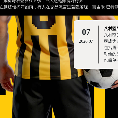
，东契奇哈登双双上榜，76人这笔账得好好算
在训练馆挥汗如雨，有人在交易流言里若隐若现，而吉米·巴特
八村塁
07
八村塁
2026-07
塁成为
包括勇
对他的
也简单