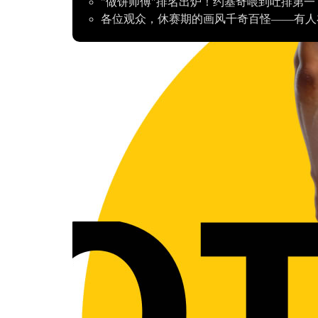
"做饼师傅"排名出炉！约基奇喂到吐排第一
各位观众，休赛期的画风千奇百怪——有人