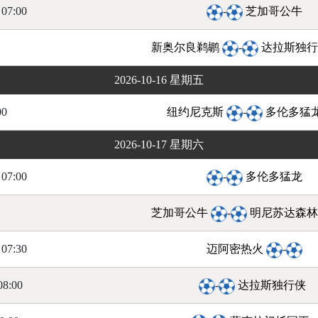
07:00
-
芝加哥公牛
新奥尔良鹈鹕
-
达拉斯独
2026-10-16 星期五
00
纽约尼克斯
-
多伦多猛
2026-10-17 星期六
07:00
-
多伦多猛龙
芝加哥公牛
-
明尼苏达森
07:30
迈阿密热火
-
08:00
-
达拉斯独行侠